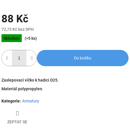
88 Kč
72,73 Kč bez DPH
Měrná
Skladem
(>5 ks)
cena:
Do košíku
Zaslepovací víčko k hadici D25.
Materiál polypropylen.
Kategorie
:
Armatury
ZEPTAT SE