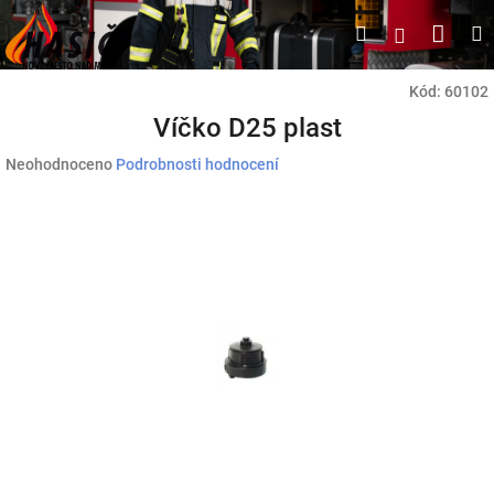
Přejít
Náku
Hledat
M
Přihlášen
na
obsah
koší
Kód:
60102
Víčko D25 plast
Průměrné
Neohodnoceno
Podrobnosti hodnocení
hodnocení
produktu
je
0,0
z
5
hvězdiček.