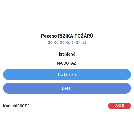
Průměrné
Pexeso RIZIKA POŽÁRŮ
hodnocení
produktu
30 Kč
20 Kč
(–33 %)
je
4,5
kreslené
z
NA DOTAZ
5
hvězdiček.
Do košíku
Detail
Kód:
40000T2
AKCE