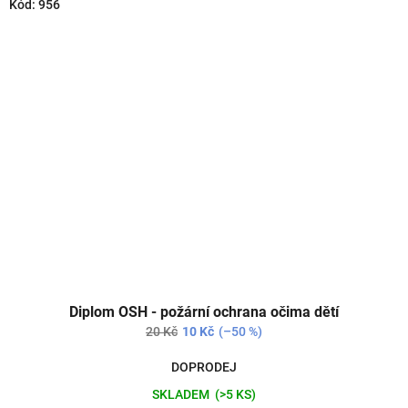
Kód:
956
Diplom OSH - požární ochrana očima dětí
20 Kč
10 Kč
(–50 %)
DOPRODEJ
SKLADEM
(>5 KS)