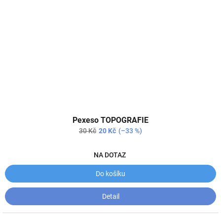
Průměrné
Pexeso TOPOGRAFIE
hodnocení
produktu
30 Kč
20 Kč
(–33 %)
je
5,0
NA DOTAZ
z
5
Do košíku
hvězdiček.
Detail