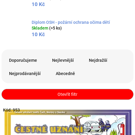
10 Kč
Diplom OSH - požární ochrana očima dětí
Skladem
(>5 ks)
10 Kč
Ř
a
Doporučujeme
Nejlevnější
Nejdražší
z
e
Nejprodávanější
Abecedně
n
í
p
Otevřít filtr
r
o
V
Kód:
953
d
ý
u
p
k
i
t