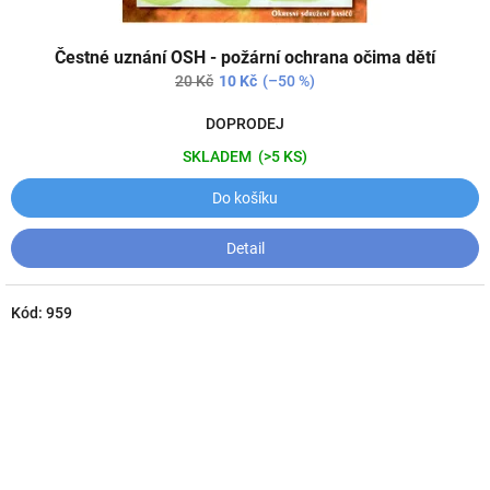
Čestné uznání OSH - požární ochrana očima dětí
20 Kč
10 Kč
(–50 %)
DOPRODEJ
SKLADEM
(>5 KS)
Do košíku
Detail
Kód:
959