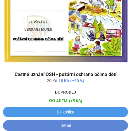
s
ů
p
r
o
d
u
k
t
ů
Čestné uznání OSH - požární ochrana očima dětí
20 Kč
10 Kč
(–50 %)
DOPRODEJ
SKLADEM
(>5 KS)
Do košíku
Detail