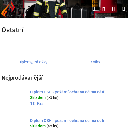
Přejít
Náku
Hledat
M
Přihlášen
na
obsah
koší
Ostatní
Diplomy, záložky
Knihy
Nejprodávanější
Diplom OSH - požární ochrana očima dětí
Skladem
(>5 ks)
10 Kč
Diplom OSH - požární ochrana očima dětí
Skladem
(>5 ks)