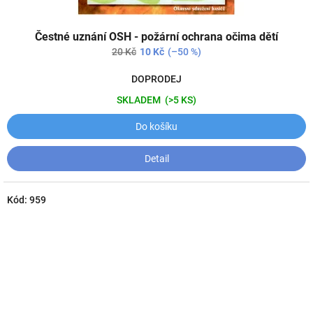
Čestné uznání OSH - požární ochrana očima dětí
20 Kč
10 Kč
(–50 %)
DOPRODEJ
SKLADEM
(>5 KS)
Do košíku
Detail
Kód:
959