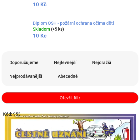
10 Kč
Diplom OSH - požární ochrana očima dětí
Skladem
(>5 ks)
10 Kč
Ř
a
Doporučujeme
Nejlevnější
Nejdražší
z
e
Nejprodávanější
Abecedně
n
í
p
Otevřít filtr
r
o
V
Kód:
953
d
ý
u
p
k
i
t