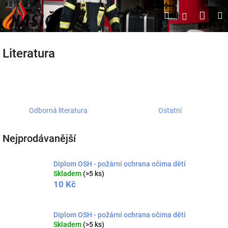
Přejít
Náku
Hledat
M
Přihlášen
na
obsah
koší
Literatura
Odborná literatura
Ostatní
Nejprodávanější
Diplom OSH - požární ochrana očima dětí
Skladem
(>5 ks)
10 Kč
Diplom OSH - požární ochrana očima dětí
Skladem
(>5 ks)