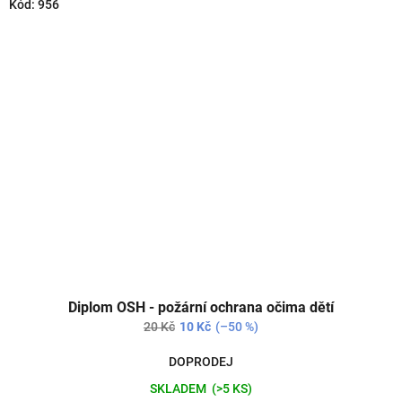
Kód:
956
Diplom OSH - požární ochrana očima dětí
20 Kč
10 Kč
(–50 %)
DOPRODEJ
SKLADEM
(>5 KS)