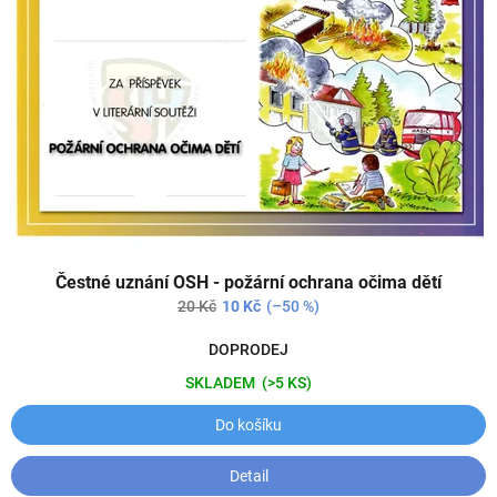
s
ů
p
r
o
d
u
k
t
ů
Čestné uznání OSH - požární ochrana očima dětí
20 Kč
10 Kč
(–50 %)
DOPRODEJ
SKLADEM
(>5 KS)
Do košíku
Detail