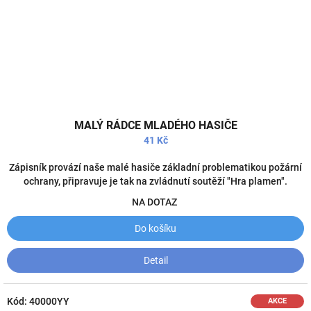
Průměrné
MALÝ RÁDCE MLADÉHO HASIČE
hodnocení
produktu
41 Kč
je
5,0
Zápisník provází naše malé hasiče základní problematikou požární
z
ochrany, připravuje je tak na zvládnutí soutěží "Hra plamen".
5
NA DOTAZ
hvězdiček.
Do košíku
Detail
Kód:
40000YY
AKCE