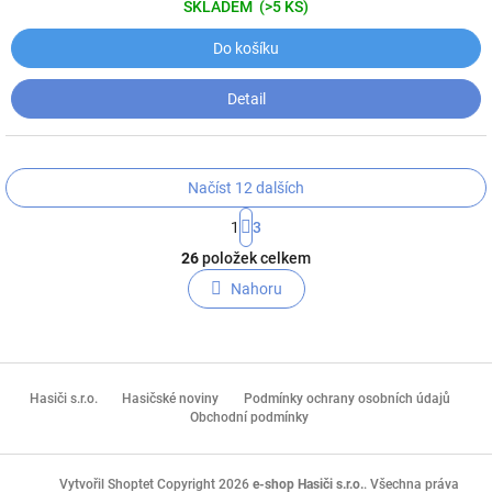
SKLADEM
(>5 KS)
Do košíku
Detail
Načíst 12 dalších
S
1
3
t
O
r
26
položek celkem
v
á
l
Nahoru
n
á
k
o
d
v
a
á
c
Z
n
í
á
Hasiči s.r.o.
Hasičské noviny
Podmínky ochrany osobních údajů
í
p
p
Obchodní podmínky
r
a
v
t
k
Copyright 2026
e-shop Hasiči s.r.o.
. Všechna práva
Vytvořil Shoptet