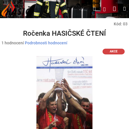
Přejít
Náku
Hledat
M
Přihlášen
na
obsah
koší
Kód:
03
Ročenka HASIČSKÉ ČTENÍ
Průměrné
1 hodnocení
Podrobnosti hodnocení
hodnocení
AKCE
produktu
je
5,0
z
5
hvězdiček.