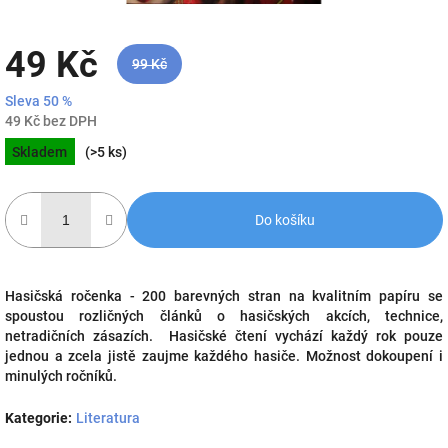
49 Kč
99 Kč
Sleva 50 %
49 Kč bez DPH
Měrná
Skladem
(>5 ks)
cena:
Do košíku
Hasičská ročenka -
200 barevných stran na kvalitním papíru se
spoustou rozličných článků o hasičských akcích, technice,
netradičních zásazích.
Hasičské čtení vychází každý rok pouze
jednou a zcela jistě zaujme každého hasiče.
Možnost dokoupení i
minulých ročníků.
Kategorie
:
Literatura