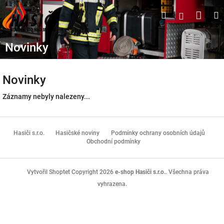
Přejít
Náku
Hledat
M
Přihlášen
na
obsah
koší
Novinky
Novinky
Záznamy nebyly nalezeny...
Z
á
Hasiči s.r.o.
Hasičské noviny
Podmínky ochrany osobních údajů
p
Obchodní podmínky
a
t
Copyright 2026
e-shop Hasiči s.r.o.
. Všechna práva
Vytvořil Shoptet
í
vyhrazena.