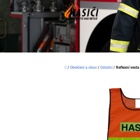
Přejít
na
obsah
Domů
/
Oblečení a obuv
/
Ostatní
/
Reflexní vesta