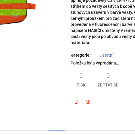
Splňuje požadavky ČSN EN 471. Sk
hvězdiček.
střihem do vesty sešitých k sobě
stuhových uzávěru v barvě vesty.
černým proužkem pro začištění no
provedena v fluorescenční barvě a
nápisem HASIČI umístěný v rámeč
části vesty jsou po obvodu vesty 
materiálu.
Kategorie
:
Ostatní
Položka byla vyprodána…
TISK
ZEPTAT SE
Twitter
Facebook