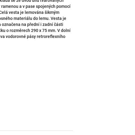
ládá se ze dvou dílů tvarovaných
 v ramenou a v pase spojených pomocí
 Celá vesta je lemována šikmým
sného materiálu do lemu. Vesta je
 označena na přední i zadní části
ku o rozměrech 290 x 75 mm. V dolní
dva vodorovné pásy retroreflexního