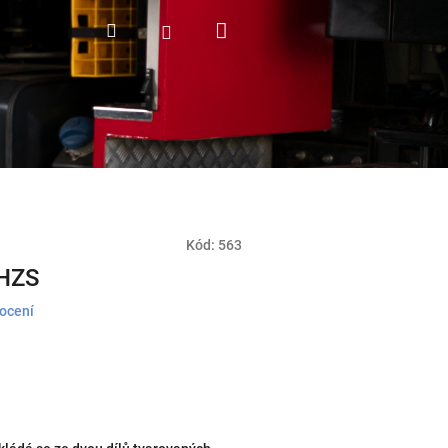
Nákupní
Hledat
Přihlášení
košík
Kód:
563
 HZS
ocení