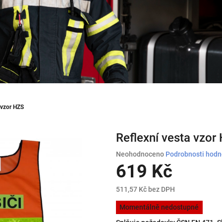
 vzor HZS
Reflexní vesta vzor
Průměrné
Neohodnoceno
Podrobnosti hodn
hodnocení
619 Kč
produktu
je
511,57 Kč bez DPH
0,0
Měrná
z
Momentálně nedostupné
cena:
5