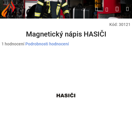
Přejít
Náku
Hledat
M
Přihlášen
na
obsah
koší
Kód:
30121
Magnetický nápis HASIČI
Průměrné
1 hodnocení
Podrobnosti hodnocení
hodnocení
produktu
je
5,0
z
5
hvězdiček.