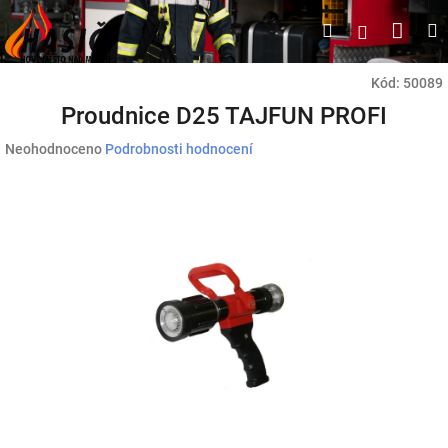
Přejít
Náku
Hledat
M
Přihlášen
na
obsah
koší
Kód:
50089
Proudnice D25 TAJFUN PROFI
Průměrné
Neohodnoceno
Podrobnosti hodnocení
hodnocení
produktu
je
0,0
z
5
hvězdiček.