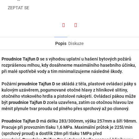
ZEPTAT SE
Twitter
Facebook
Popis
Diskuze
Proudnice Tajfun D
se s výhodou uplatní u hašení bytových požárů
rozprášenou mlhou, kdy dosáhneme maximálního hasebního účinku,
při malé spotřebě vody a tím minimalizujeme následné škody.
Požární
proudnice Tajfun D
se skládá z těla, plastové ovládací páky s
kulovým uzávěrem, pogumované otočné hlavy z hliníkové slitiny,
otočného vtokového hrdla a pistolové rukojeti. Ovládací pákou může
být
proudnice Tajfun D
zcela uzavřena, zatím co otočnou hlavou lze
měnit plynule tvar proudu od plného přes sprchový až po clonový.
Proudnice Tajfun D
má délku 283/300mm, výšku 257mm a šíři 98mm.
Pracuje při provozním tlaku 1,6 MPa. Maximální průtok je 225l/min
(sprchový proud) a dostřik 28m při tlaku 1MPa před