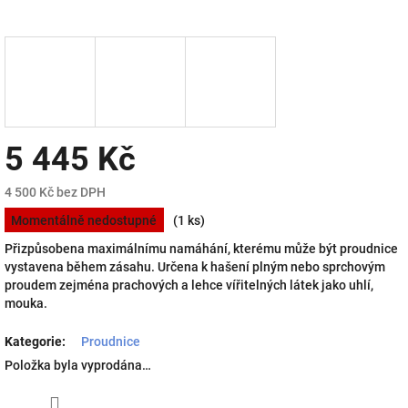
5 445 Kč
4 500 Kč bez DPH
Měrná
Momentálně nedostupné
(1 ks)
cena:
Přizpůsobena maximálnímu namáhání, kterému může být proudnice
vystavena během zásahu. Určena k hašení plným nebo sprchovým
proudem zejména prachových a lehce vířitelných látek jako uhlí,
mouka.
Kategorie
:
Proudnice
Položka byla vyprodána…