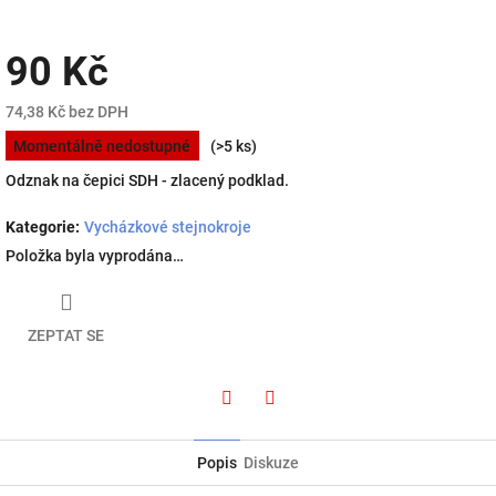
90 Kč
74,38 Kč bez DPH
Měrná
Momentálně nedostupné
(>5 ks)
cena:
Odznak na čepici SDH - zlacený podklad.
Kategorie
:
Vycházkové stejnokroje
Položka byla vyprodána…
ZEPTAT SE
Twitter
Facebook
Popis
Diskuze